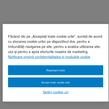
Făcând clic pe „Acceptați toate cookie-urile”, sunteți de acord
cu stocarea cookie-urilor pe dispozitivul dvs. pentru a
îmbunătăți navigarea pe site, pentru a analiza utilizarea site-
ului și pentru a ajuta eforturile noastre de marketing
Notificare privind confidențialitatea și modulele cookie
Respingeți toate
Accept toate cookie-urile
Setări cookie-uri