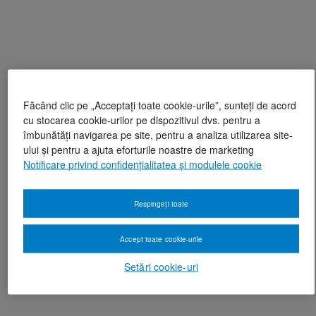
Făcând clic pe „Acceptați toate cookie-urile”, sunteți de acord
cu stocarea cookie-urilor pe dispozitivul dvs. pentru a
îmbunătăți navigarea pe site, pentru a analiza utilizarea site-
ului și pentru a ajuta eforturile noastre de marketing
Notificare privind confidențialitatea și modulele cookie
Respingeți toate
Accept toate cookie-urile
Setări cookie-uri