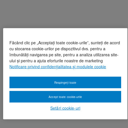
Făcând clic pe „Acceptați toate cookie-urile”, sunteți de acord
cu stocarea cookie-urilor pe dispozitivul dvs. pentru a
îmbunătăți navigarea pe site, pentru a analiza utilizarea site-
ului și pentru a ajuta eforturile noastre de marketing
Notificare privind confidențialitatea și modulele cookie
Respingeți toate
Accept toate cookie-urile
Setări cookie-uri