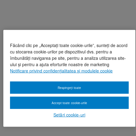
Făcând clic pe „Acceptați toate cookie-urile”, sunteți de acord
cu stocarea cookie-urilor pe dispozitivul dvs. pentru a
îmbunătăți navigarea pe site, pentru a analiza utilizarea site-
ului și pentru a ajuta eforturile noastre de marketing
Notificare privind confidențialitatea și modulele cookie
Respingeți toate
Accept toate cookie-urile
Setări cookie-uri