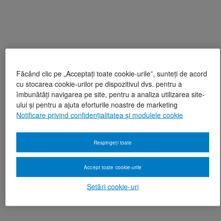
Făcând clic pe „Acceptați toate cookie-urile”, sunteți de acord
cu stocarea cookie-urilor pe dispozitivul dvs. pentru a
îmbunătăți navigarea pe site, pentru a analiza utilizarea site-
ului și pentru a ajuta eforturile noastre de marketing
Notificare privind confidențialitatea și modulele cookie
Respingeți toate
Accept toate cookie-urile
Setări cookie-uri