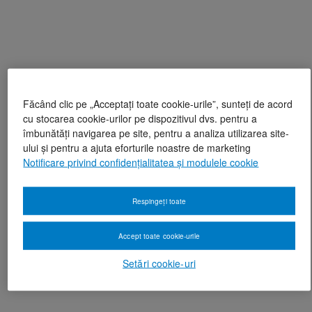
Făcând clic pe „Acceptați toate cookie-urile”, sunteți de acord
cu stocarea cookie-urilor pe dispozitivul dvs. pentru a
îmbunătăți navigarea pe site, pentru a analiza utilizarea site-
ului și pentru a ajuta eforturile noastre de marketing
Notificare privind confidențialitatea și modulele cookie
Respingeți toate
Accept toate cookie-urile
Setări cookie-uri