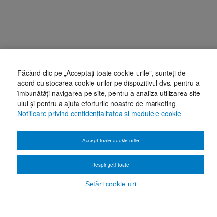
Făcând clic pe „Acceptați toate cookie-urile”, sunteți de
acord cu stocarea cookie-urilor pe dispozitivul dvs. pentru a
îmbunătăți navigarea pe site, pentru a analiza utilizarea site-
ului și pentru a ajuta eforturile noastre de marketing
Notificare privind confidențialitatea și modulele cookie
Accept toate cookie-urile
Respingeți toate
Setări cookie-uri