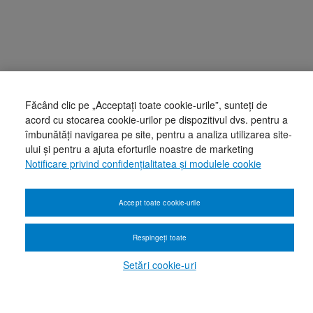
Făcând clic pe „Acceptați toate cookie-urile”, sunteți de
acord cu stocarea cookie-urilor pe dispozitivul dvs. pentru a
îmbunătăți navigarea pe site, pentru a analiza utilizarea site-
ului și pentru a ajuta eforturile noastre de marketing
Notificare privind confidențialitatea și modulele cookie
Accept toate cookie-urile
Respingeți toate
Setări cookie-uri