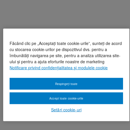
Făcând clic pe „Acceptați toate cookie-urile”, sunteți de acord
cu stocarea cookie-urilor pe dispozitivul dvs. pentru a
îmbunătăți navigarea pe site, pentru a analiza utilizarea site-
ului și pentru a ajuta eforturile noastre de marketing
Notificare privind confidențialitatea și modulele cookie
Respingeți toate
Accept toate cookie-urile
Setări cookie-uri