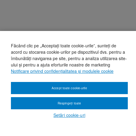
Făcând clic pe „Acceptați toate cookie-urile”, sunteți de
acord cu stocarea cookie-urilor pe dispozitivul dvs. pentru a
îmbunătăți navigarea pe site, pentru a analiza utilizarea site-
ului și pentru a ajuta eforturile noastre de marketing
Notificare privind confidențialitatea și modulele cookie
Accept toate cookie-urile
Respingeți toate
Setări cookie-uri