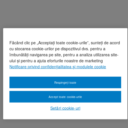
Făcând clic pe „Acceptați toate cookie-urile”, sunteți de acord
cu stocarea cookie-urilor pe dispozitivul dvs. pentru a
îmbunătăți navigarea pe site, pentru a analiza utilizarea site-
ului și pentru a ajuta eforturile noastre de marketing
Notificare privind confidențialitatea și modulele cookie
Respingeți toate
Accept toate cookie-urile
Setări cookie-uri