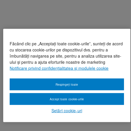
Făcând clic pe „Acceptați toate cookie-urile”, sunteți de acord
cu stocarea cookie-urilor pe dispozitivul dvs. pentru a
îmbunătăți navigarea pe site, pentru a analiza utilizarea site-
ului și pentru a ajuta eforturile noastre de marketing
Notificare privind confidențialitatea și modulele cookie
Respingeți toate
Accept toate cookie-urile
Setări cookie-uri