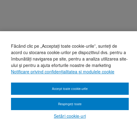
Făcând clic pe „Acceptați toate cookie-urile”, sunteți de
acord cu stocarea cookie-urilor pe dispozitivul dvs. pentru a
îmbunătăți navigarea pe site, pentru a analiza utilizarea site-
ului și pentru a ajuta eforturile noastre de marketing
Notificare privind confidențialitatea și modulele cookie
Accept toate cookie-urile
Respingeți toate
Setări cookie-uri