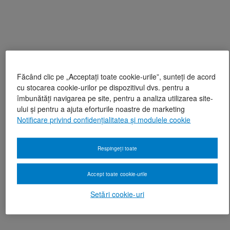
Făcând clic pe „Acceptați toate cookie-urile”, sunteți de acord
cu stocarea cookie-urilor pe dispozitivul dvs. pentru a
îmbunătăți navigarea pe site, pentru a analiza utilizarea site-
ului și pentru a ajuta eforturile noastre de marketing
Notificare privind confidențialitatea și modulele cookie
Respingeți toate
Accept toate cookie-urile
Setări cookie-uri