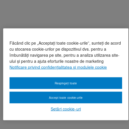
Făcând clic pe „Acceptați toate cookie-urile”, sunteți de acord
cu stocarea cookie-urilor pe dispozitivul dvs. pentru a
îmbunătăți navigarea pe site, pentru a analiza utilizarea site-
ului și pentru a ajuta eforturile noastre de marketing
Notificare privind confidențialitatea și modulele cookie
Respingeți toate
Accept toate cookie-urile
Setări cookie-uri