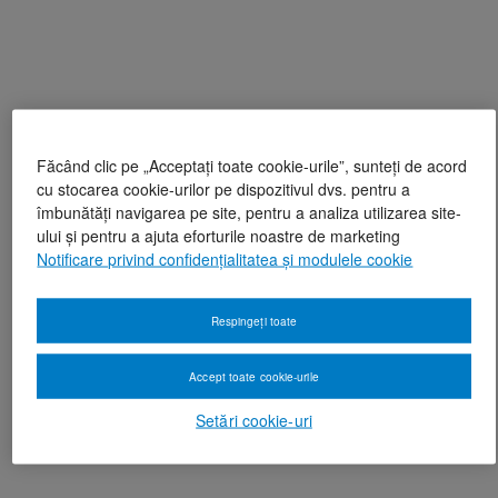
Făcând clic pe „Acceptați toate cookie-urile”, sunteți de acord
cu stocarea cookie-urilor pe dispozitivul dvs. pentru a
îmbunătăți navigarea pe site, pentru a analiza utilizarea site-
ului și pentru a ajuta eforturile noastre de marketing
Notificare privind confidențialitatea și modulele cookie
Respingeți toate
Accept toate cookie-urile
Setări cookie-uri