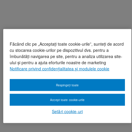
Făcând clic pe „Acceptați toate cookie-urile”, sunteți de acord
cu stocarea cookie-urilor pe dispozitivul dvs. pentru a
îmbunătăți navigarea pe site, pentru a analiza utilizarea site-
ului și pentru a ajuta eforturile noastre de marketing
Notificare privind confidențialitatea și modulele cookie
Respingeți toate
Accept toate cookie-urile
Setări cookie-uri