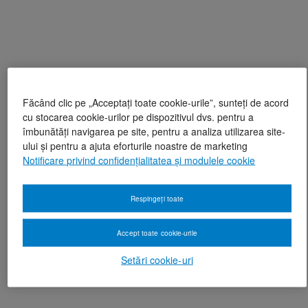
Făcând clic pe „Acceptați toate cookie-urile”, sunteți de acord
cu stocarea cookie-urilor pe dispozitivul dvs. pentru a
îmbunătăți navigarea pe site, pentru a analiza utilizarea site-
ului și pentru a ajuta eforturile noastre de marketing
Notificare privind confidențialitatea și modulele cookie
Respingeți toate
Accept toate cookie-urile
Setări cookie-uri