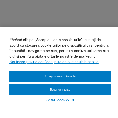
Făcând clic pe „Acceptați toate cookie-urile”, sunteți de
acord cu stocarea cookie-urilor pe dispozitivul dvs. pentru a
îmbunătăți navigarea pe site, pentru a analiza utilizarea site-
ului și pentru a ajuta eforturile noastre de marketing
Notificare privind confidențialitatea și modulele cookie
Accept toate cookie-urile
Respingeți toate
Setări cookie-uri