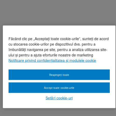
Făcând clic pe „Acceptați toate cookie-urile”, sunteți de acord
cu stocarea cookie-urilor pe dispozitivul dvs. pentru a
îmbunătăți navigarea pe site, pentru a analiza utilizarea site-
ului și pentru a ajuta eforturile noastre de marketing
Notificare privind confidențialitatea și modulele cookie
Respingeți toate
Accept toate cookie-urile
Setări cookie-uri