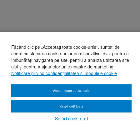
Făcând clic pe „Acceptați toate cookie-urile”, sunteți de
acord cu stocarea cookie-urilor pe dispozitivul dvs. pentru a
îmbunătăți navigarea pe site, pentru a analiza utilizarea site-
ului și pentru a ajuta eforturile noastre de marketing
Notificare privind confidențialitatea și modulele cookie
Accept toate cookie-urile
Respingeți toate
Setări cookie-uri