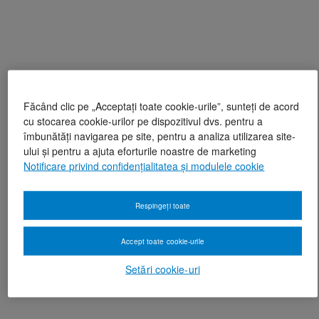
Făcând clic pe „Acceptați toate cookie-urile”, sunteți de acord
cu stocarea cookie-urilor pe dispozitivul dvs. pentru a
îmbunătăți navigarea pe site, pentru a analiza utilizarea site-
ului și pentru a ajuta eforturile noastre de marketing
Notificare privind confidențialitatea și modulele cookie
Respingeți toate
Accept toate cookie-urile
Setări cookie-uri