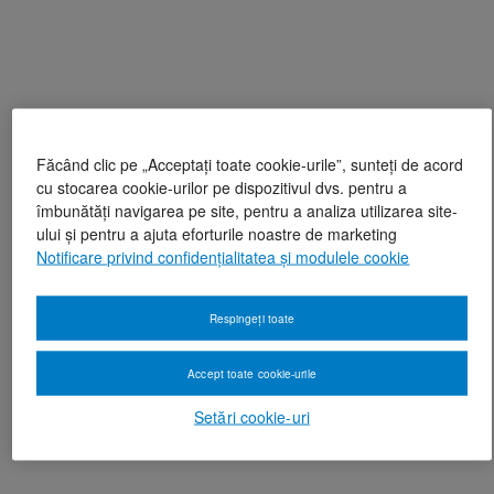
Făcând clic pe „Acceptați toate cookie-urile”, sunteți de acord
cu stocarea cookie-urilor pe dispozitivul dvs. pentru a
îmbunătăți navigarea pe site, pentru a analiza utilizarea site-
ului și pentru a ajuta eforturile noastre de marketing
Notificare privind confidențialitatea și modulele cookie
Respingeți toate
Accept toate cookie-urile
Setări cookie-uri