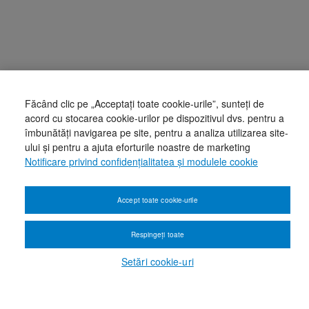
Făcând clic pe „Acceptați toate cookie-urile”, sunteți de
acord cu stocarea cookie-urilor pe dispozitivul dvs. pentru a
îmbunătăți navigarea pe site, pentru a analiza utilizarea site-
ului și pentru a ajuta eforturile noastre de marketing
Notificare privind confidențialitatea și modulele cookie
Accept toate cookie-urile
Respingeți toate
Setări cookie-uri