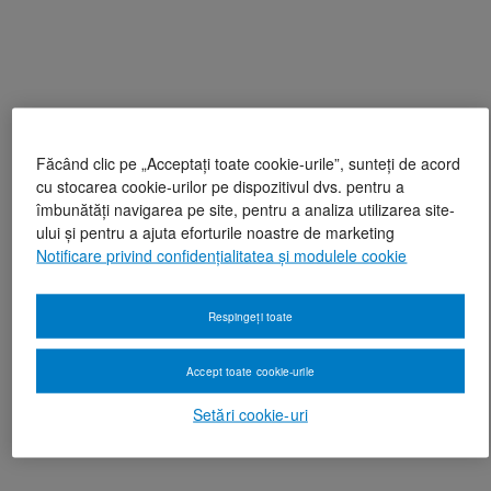
Făcând clic pe „Acceptați toate cookie-urile”, sunteți de acord
cu stocarea cookie-urilor pe dispozitivul dvs. pentru a
îmbunătăți navigarea pe site, pentru a analiza utilizarea site-
ului și pentru a ajuta eforturile noastre de marketing
Notificare privind confidențialitatea și modulele cookie
Respingeți toate
Accept toate cookie-urile
Setări cookie-uri