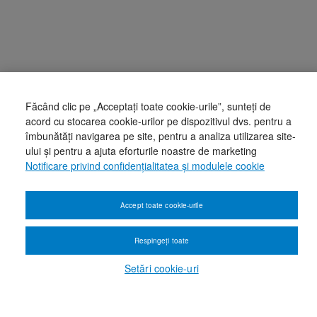
Făcând clic pe „Acceptați toate cookie-urile”, sunteți de
acord cu stocarea cookie-urilor pe dispozitivul dvs. pentru a
îmbunătăți navigarea pe site, pentru a analiza utilizarea site-
ului și pentru a ajuta eforturile noastre de marketing
Notificare privind confidențialitatea și modulele cookie
Accept toate cookie-urile
Respingeți toate
Setări cookie-uri