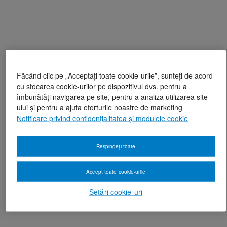
Făcând clic pe „Acceptați toate cookie-urile”, sunteți de acord
cu stocarea cookie-urilor pe dispozitivul dvs. pentru a
îmbunătăți navigarea pe site, pentru a analiza utilizarea site-
ului și pentru a ajuta eforturile noastre de marketing
Notificare privind confidențialitatea și modulele cookie
Respingeți toate
Accept toate cookie-urile
Setări cookie-uri