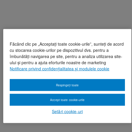
Făcând clic pe „Acceptați toate cookie-urile”, sunteți de acord
cu stocarea cookie-urilor pe dispozitivul dvs. pentru a
îmbunătăți navigarea pe site, pentru a analiza utilizarea site-
ului și pentru a ajuta eforturile noastre de marketing
Notificare privind confidențialitatea și modulele cookie
Respingeți toate
Accept toate cookie-urile
Setări cookie-uri