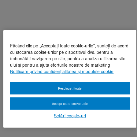
Făcând clic pe „Acceptați toate cookie-urile”, sunteți de acord
cu stocarea cookie-urilor pe dispozitivul dvs. pentru a
îmbunătăți navigarea pe site, pentru a analiza utilizarea site-
ului și pentru a ajuta eforturile noastre de marketing
Notificare privind confidențialitatea și modulele cookie
Respingeți toate
Accept toate cookie-urile
Setări cookie-uri