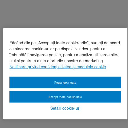
Făcând clic pe „Acceptați toate cookie-urile”, sunteți de acord
cu stocarea cookie-urilor pe dispozitivul dvs. pentru a
îmbunătăți navigarea pe site, pentru a analiza utilizarea site-
ului și pentru a ajuta eforturile noastre de marketing
Notificare privind confidențialitatea și modulele cookie
Respingeți toate
Accept toate cookie-urile
Setări cookie-uri