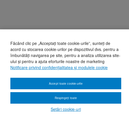
Făcând clic pe „Acceptați toate cookie-urile”, sunteți de
acord cu stocarea cookie-urilor pe dispozitivul dvs. pentru a
îmbunătăți navigarea pe site, pentru a analiza utilizarea site-
ului și pentru a ajuta eforturile noastre de marketing
Notificare privind confidențialitatea și modulele cookie
Accept toate cookie-urile
Respingeți toate
Setări cookie-uri