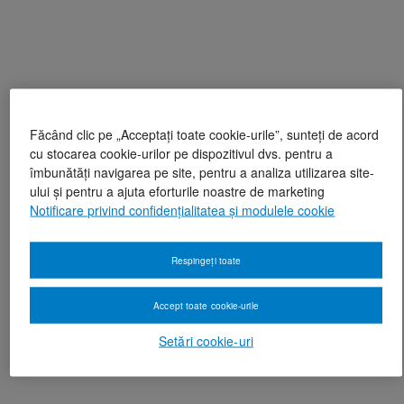
Făcând clic pe „Acceptați toate cookie-urile”, sunteți de acord
cu stocarea cookie-urilor pe dispozitivul dvs. pentru a
îmbunătăți navigarea pe site, pentru a analiza utilizarea site-
ului și pentru a ajuta eforturile noastre de marketing
Notificare privind confidențialitatea și modulele cookie
Respingeți toate
Accept toate cookie-urile
Setări cookie-uri