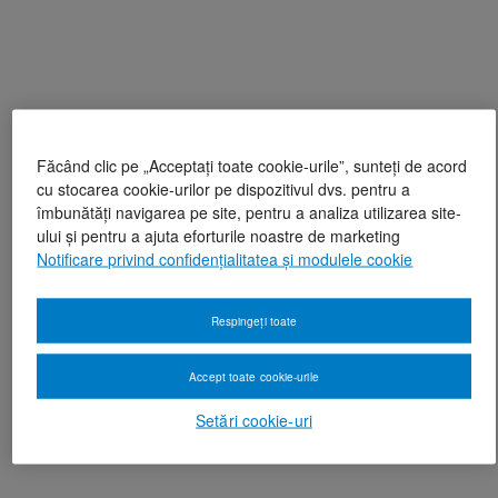
Făcând clic pe „Acceptați toate cookie-urile”, sunteți de acord
cu stocarea cookie-urilor pe dispozitivul dvs. pentru a
îmbunătăți navigarea pe site, pentru a analiza utilizarea site-
ului și pentru a ajuta eforturile noastre de marketing
Notificare privind confidențialitatea și modulele cookie
Respingeți toate
Accept toate cookie-urile
Setări cookie-uri