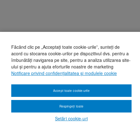
Făcând clic pe „Acceptați toate cookie-urile”, sunteți de
acord cu stocarea cookie-urilor pe dispozitivul dvs. pentru a
îmbunătăți navigarea pe site, pentru a analiza utilizarea site-
ului și pentru a ajuta eforturile noastre de marketing
Notificare privind confidențialitatea și modulele cookie
Accept toate cookie-urile
Respingeți toate
Setări cookie-uri