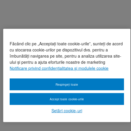
Făcând clic pe „Acceptați toate cookie-urile”, sunteți de acord
cu stocarea cookie-urilor pe dispozitivul dvs. pentru a
îmbunătăți navigarea pe site, pentru a analiza utilizarea site-
ului și pentru a ajuta eforturile noastre de marketing
Notificare privind confidențialitatea și modulele cookie
Respingeți toate
Accept toate cookie-urile
Setări cookie-uri