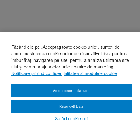
Făcând clic pe „Acceptați toate cookie-urile”, sunteți de
acord cu stocarea cookie-urilor pe dispozitivul dvs. pentru a
îmbunătăți navigarea pe site, pentru a analiza utilizarea site-
ului și pentru a ajuta eforturile noastre de marketing
Notificare privind confidențialitatea și modulele cookie
Accept toate cookie-urile
Respingeți toate
Setări cookie-uri