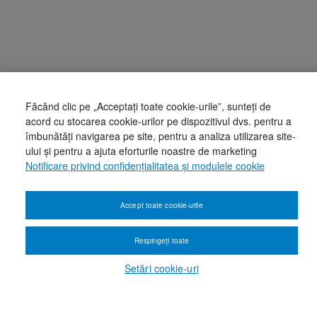
Făcând clic pe „Acceptați toate cookie-urile”, sunteți de
acord cu stocarea cookie-urilor pe dispozitivul dvs. pentru a
îmbunătăți navigarea pe site, pentru a analiza utilizarea site-
ului și pentru a ajuta eforturile noastre de marketing
Notificare privind confidențialitatea și modulele cookie
Accept toate cookie-urile
Respingeți toate
Setări cookie-uri