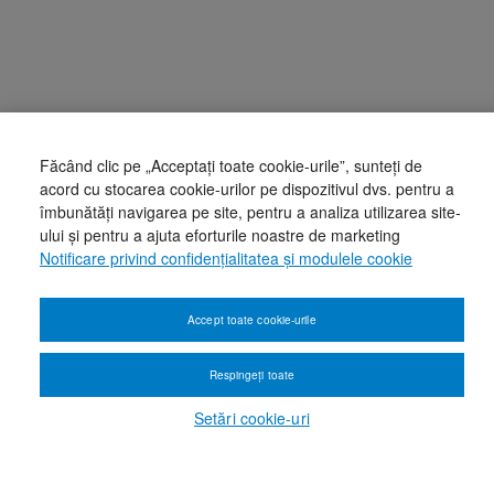
Făcând clic pe „Acceptați toate cookie-urile”, sunteți de
acord cu stocarea cookie-urilor pe dispozitivul dvs. pentru a
îmbunătăți navigarea pe site, pentru a analiza utilizarea site-
ului și pentru a ajuta eforturile noastre de marketing
Notificare privind confidențialitatea și modulele cookie
Accept toate cookie-urile
Respingeți toate
Setări cookie-uri