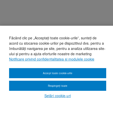
Făcând clic pe „Acceptați toate cookie-urile”, sunteți de
acord cu stocarea cookie-urilor pe dispozitivul dvs. pentru a
îmbunătăți navigarea pe site, pentru a analiza utilizarea site-
ului și pentru a ajuta eforturile noastre de marketing
Notificare privind confidențialitatea și modulele cookie
Accept toate cookie-urile
Respingeți toate
Setări cookie-uri