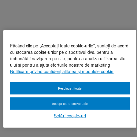
Făcând clic pe „Acceptați toate cookie-urile”, sunteți de acord
cu stocarea cookie-urilor pe dispozitivul dvs. pentru a
îmbunătăți navigarea pe site, pentru a analiza utilizarea site-
ului și pentru a ajuta eforturile noastre de marketing
Notificare privind confidențialitatea și modulele cookie
Respingeți toate
Accept toate cookie-urile
Setări cookie-uri