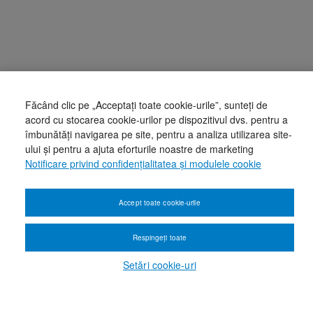
Făcând clic pe „Acceptați toate cookie-urile”, sunteți de
acord cu stocarea cookie-urilor pe dispozitivul dvs. pentru a
îmbunătăți navigarea pe site, pentru a analiza utilizarea site-
ului și pentru a ajuta eforturile noastre de marketing
Notificare privind confidențialitatea și modulele cookie
Accept toate cookie-urile
Respingeți toate
Setări cookie-uri