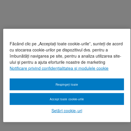
Făcând clic pe „Acceptați toate cookie-urile”, sunteți de acord
cu stocarea cookie-urilor pe dispozitivul dvs. pentru a
îmbunătăți navigarea pe site, pentru a analiza utilizarea site-
ului și pentru a ajuta eforturile noastre de marketing
Notificare privind confidențialitatea și modulele cookie
Respingeți toate
Accept toate cookie-urile
Setări cookie-uri