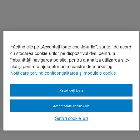
Făcând clic pe „Acceptați toate cookie-urile”, sunteți de acord
cu stocarea cookie-urilor pe dispozitivul dvs. pentru a
îmbunătăți navigarea pe site, pentru a analiza utilizarea site-
ului și pentru a ajuta eforturile noastre de marketing
Notificare privind confidențialitatea și modulele cookie
Respingeți toate
Accept toate cookie-urile
Setări cookie-uri