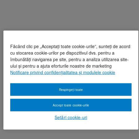
Făcând clic pe „Acceptați toate cookie-urile”, sunteți de acord
cu stocarea cookie-urilor pe dispozitivul dvs. pentru a
îmbunătăți navigarea pe site, pentru a analiza utilizarea site-
ului și pentru a ajuta eforturile noastre de marketing
Notificare privind confidențialitatea și modulele cookie
Respingeți toate
Accept toate cookie-urile
Setări cookie-uri