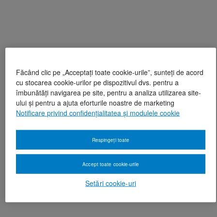
Făcând clic pe „Acceptați toate cookie-urile”, sunteți de acord
cu stocarea cookie-urilor pe dispozitivul dvs. pentru a
îmbunătăți navigarea pe site, pentru a analiza utilizarea site-
ului și pentru a ajuta eforturile noastre de marketing
Notificare privind confidențialitatea și modulele cookie
Respingeți toate
Accept toate cookie-urile
Setări cookie-uri