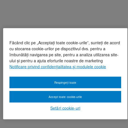
Făcând clic pe „Acceptați toate cookie-urile”, sunteți de acord
cu stocarea cookie-urilor pe dispozitivul dvs. pentru a
îmbunătăți navigarea pe site, pentru a analiza utilizarea site-
ului și pentru a ajuta eforturile noastre de marketing
Notificare privind confidențialitatea și modulele cookie
Respingeți toate
Accept toate cookie-urile
Setări cookie-uri