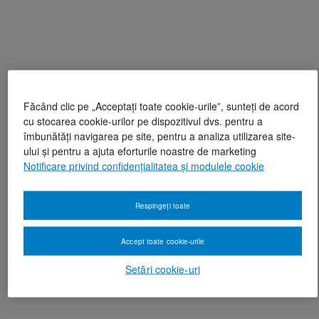
Făcând clic pe „Acceptați toate cookie-urile”, sunteți de acord
cu stocarea cookie-urilor pe dispozitivul dvs. pentru a
îmbunătăți navigarea pe site, pentru a analiza utilizarea site-
ului și pentru a ajuta eforturile noastre de marketing
Notificare privind confidențialitatea și modulele cookie
Respingeți toate
Accept toate cookie-urile
Setări cookie-uri