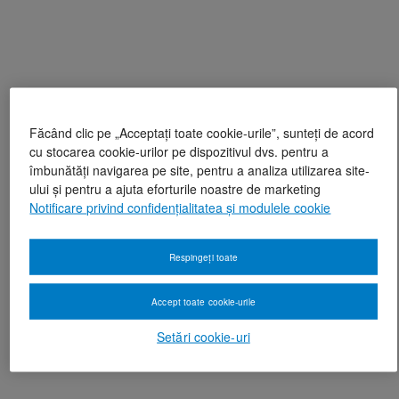
Făcând clic pe „Acceptați toate cookie-urile”, sunteți de acord
cu stocarea cookie-urilor pe dispozitivul dvs. pentru a
îmbunătăți navigarea pe site, pentru a analiza utilizarea site-
ului și pentru a ajuta eforturile noastre de marketing
Notificare privind confidențialitatea și modulele cookie
Respingeți toate
Accept toate cookie-urile
Setări cookie-uri