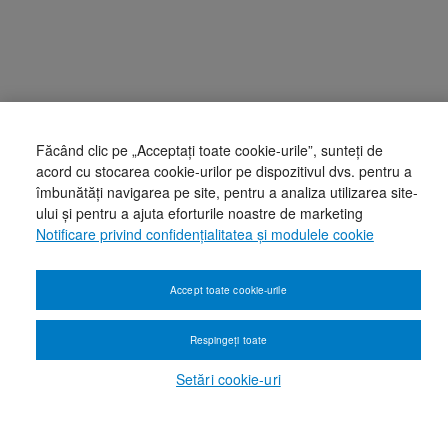
Făcând clic pe „Acceptați toate cookie-urile”, sunteți de
acord cu stocarea cookie-urilor pe dispozitivul dvs. pentru a
îmbunătăți navigarea pe site, pentru a analiza utilizarea site-
ului și pentru a ajuta eforturile noastre de marketing
Notificare privind confidențialitatea și modulele cookie
Accept toate cookie-urile
Respingeți toate
Setări cookie-uri