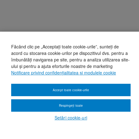
Făcând clic pe „Acceptați toate cookie-urile”, sunteți de
acord cu stocarea cookie-urilor pe dispozitivul dvs. pentru a
îmbunătăți navigarea pe site, pentru a analiza utilizarea site-
ului și pentru a ajuta eforturile noastre de marketing
Notificare privind confidențialitatea și modulele cookie
Accept toate cookie-urile
Respingeți toate
Setări cookie-uri